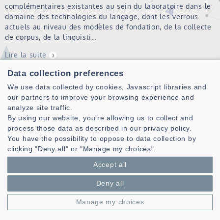
complémentaires existantes au sein du laboratoire dans le
domaine des technologies du langage, dont les verrous
actuels au niveau des modèles de fondation, de la collecte
de corpus, de la linguisti…
Lire la suite
Data collection preferences
Réunion du réseau des personnels
We use data collected by cookies, Javascript libraries and
administratifs du Lab-STICC
our partners to improve your browsing experience and
analyze site traffic.
Le réseau des personnels administratifs s'est réuni le
By using our website, you're allowing us to collect and
mardi 1er juillet 2025. Cette réunion a été l'occasion
process those data as described in our privacy policy.
d'échanger sur les pratiques administratives et financières
You have the possibility to oppose to data collection by
du Lab-STICC. L'après-midi une visite de la plateforme
clicking "Deny all" or "Manage my choices".
CEXI-HA du pôle INTERACTI…
Accept all
Lire la suite
Deny all
Manage my choices
Lancement du projet : VéloClimat