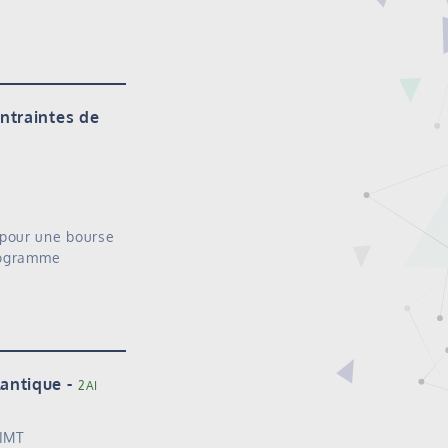
ntraintes de
 pour une bourse
programme
lantique
2AI
 IMT