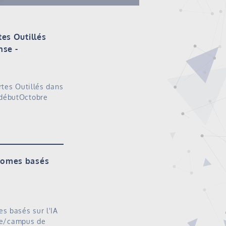
es Outillés
nse
rtes Outillés dans
 débutOctobre
onomes basés
s basés sur l'IA
que/campus de