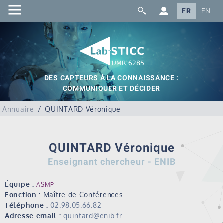
FR
EN
DES CAPTEURS À LA CONNAISSANCE :
COMMUNIQUER ET DÉCIDER
Annuaire
QUINTARD Véronique
QUINTARD Véronique
Enseignant chercheur - ENIB
Équipe :
ASMP
Fonction :
Maître de Conférences
Téléphone :
02.98.05.66.82
Adresse email :
quintard@enib.fr