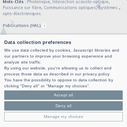
Mots-Clés :
Photonique
,
Interaction acousto-optique
,
Puissance sur fibre
,
Communications optiques
,
Systèmes
opto-électroniques
.
Publications (HAL)
Data collection preferences
We use data collected by cookies, Javascript libraries and
our partners to improve your browsing experience and
analyze site traffic.
By using our website, you're allowing us to collect and
process those data as described in our privacy policy.
You have the possibility to oppose to data collection by
Laboratoire des Sciences et Techniques de l'information de la
clicking "Deny all" or "Manage my choices".
Communication et de la Connaissance
Accept all
CNRS, UMR 6285
Technopole Brest-Iroise - CS 83818
Deny all
29238 Brest Cedex 3 - France
Manage my choices
Présentation
Espace privé