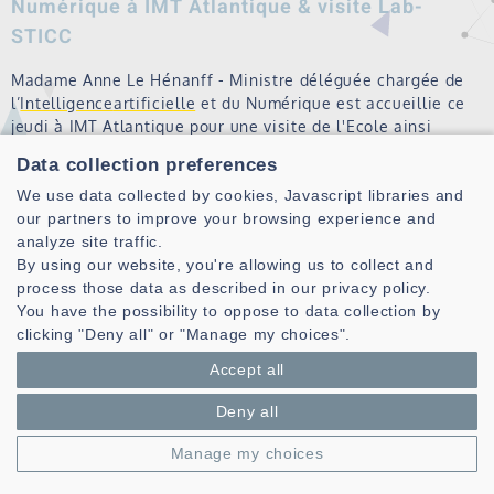
Numérique à IMT Atlantique & visite Lab-
STICC
Madame Anne Le Hénanff - Ministre déléguée chargée de
l’
Intelligence
artificielle
et du Numérique est accueillie ce
jeudi à IMT Atlantique pour une visite de l'Ecole ainsi
qu'une présentation des activités autour de l'IA et du
Data collection preferences
numérique. Au cours de…
We use data collected by cookies, Javascript libraries and
Lire la suite
our partners to improve your browsing experience and
analyze site traffic.
By using our website, you're allowing us to collect and
GREIGE Marc
process those data as described in our privacy policy.
You have the possibility to oppose to data collection by
Lire la suite
clicking "Deny all" or "Manage my choices".
Accept all
Journée Techno conférence Défense
Deny all
Augmentée : IA, Cyber & Réseaux en première
ligne, le Lab-STICC sera présent
Manage my choices
Le Lab-STICC sera présent à la journée "Techno conférence