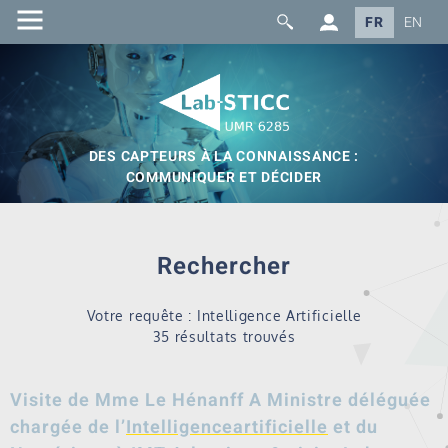
FR
EN
DES CAPTEURS À LA CONNAISSANCE :
COMMUNIQUER ET DÉCIDER
Rechercher
Votre requête : Intelligence Artificielle
35 résultats trouvés
Visite de Mme Le Hénanff A Ministre déléguée
chargée de l’
Intelligence
artificielle
et du