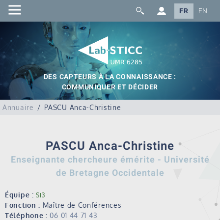
FR
EN
DES CAPTEURS À LA CONNAISSANCE :
COMMUNIQUER ET DÉCIDER
Annuaire
PASCU Anca-Christine
PASCU Anca-Christine
Enseignante chercheure émérite - Université
de Bretagne Occidentale
Équipe :
SI3
Fonction :
Maître de Conférences
Téléphone :
06 01 44 71 43