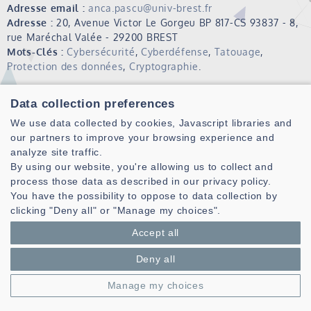
Adresse email :
anca.pascu@univ-brest.fr
Adresse :
20, Avenue Victor Le Gorgeu BP 817-CS 93837 - 8,
rue Maréchal Valée - 29200 BREST
Mots-Clés :
Cybersécurité
,
Cyberdéfense
,
Tatouage
,
Protection des données
,
Cryptographie
.
Publications (HAL)
Data collection preferences
We use data collected by cookies, Javascript libraries and
our partners to improve your browsing experience and
Mes domaines de recherche sont :
analyze site traffic.
- La logique pour la sémantique du langage - Logique
By using our website, you're allowing us to collect and
mathématique appliquée à l'analyse sémantique.
process those data as described in our privacy policy.
- La sécurité de l'information par le tatouage numérique de
You have the possibility to oppose to data collection by
l'image.
clicking "Deny all" or "Manage my choices".
- Modélisation mathématique en intelligence artificielle
Accept all
(IA).
Deny all
Mots clés:
Manage my choices