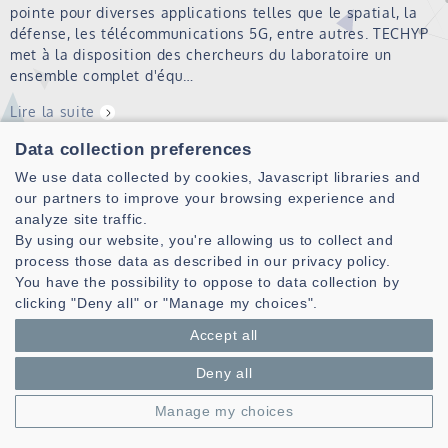
pointe pour diverses applications telles que le spatial, la
défense, les télécommunications 5G, entre autres. TECHYP
met à la disposition des chercheurs du laboratoire un
ensemble complet d'équ…
Lire la suite
Data collection preferences
DH
We use data collected by cookies, Javascript libraries and
our partners to improve your browsing experience and
Lire la suite
analyze site traffic.
By using our website, you're allowing us to collect and
process those data as described in our privacy policy.
SMART
You have the possibility to oppose to data collection by
clicking "Deny all" or "Manage my choices".
Lire la suite
Accept all
TANNE Gérard
Deny all
Gérard Tanné est Professeur des Universités. Il effectue sa
Manage my choices
recherche dans l'équipe DH (
Dispositifs
Hyperfréquence) du