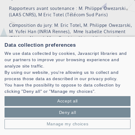
Rapporteurs avant soutenance : M. Philippe Owezarski
(LAAS CNRS), M Eric Totel (Télécom Sud Paris)
Composition du jury: M. Eric Totel, M. Philippe Owezarski,
M. Yufei Han (INRIA Rennes), Mme Isabelle Chrisment
(Télécom Nancy), Mme Sandrine Vaton (directrice de
thèse), M. David Espès (UBO, co-encadrant), M. Julien
Data collection preferences
Francq (Naval Group, co-encadrant). Invité: M. Olivier
We use data collected by cookies, Javascript libraries and
Bettan (Thalès).
our partners to improve your browsing experience and
analyze site traffic.
04/10/2024,
Soutenance de la thèse de
M Colin
By using our website, you're allowing us to collect and
TROISEMAINE
,
Novel Class Discovery in Tabular Data :
process those data as described in our privacy policy.
an Application to Network Fault Diagnosis
You have the possibility to oppose to data collection by
Rapporteuses avant soutenance : Mme Michèle Sebag
clicking "Deny all" or "Manage my choices".
(Univ. Paris Saclay), Mme Pascale Kuntz (Univ. Nantes)
Accept all
Composition du jury : Mme Michèle Sebag, Mme Pascale
Deny all
Kuntz, Mme Catherine Lepers (Télécom Sud Paris), M.
Eric Fabre (INRIA Rennes), Mme Sandrine Vaton
Manage my choices
(directrice de thèse), M. Stéphane Gosselin (Orange
Innovation, co-encadrant), M. Alexandre Reiffers-Masson