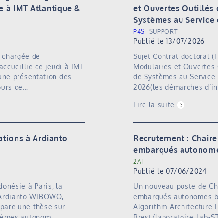
ue à IMT Atlantique &
et Ouvertes Outillés
Systèmes au Service 
P4S
SUPPORT
Publié le 13/07/2026
 chargée de
Sujet Contrat doctoral (
 accueillie ce jeudi à IMT
Modulaires et Ouvertes 
'une présentation des
de Systèmes au Service
cours de…
2026(les démarches d’in
Lire la suite
ations à Ardianto
Recrutement : Chaire
embarqués autonomes
2AI
Publié le 07/06/2024
donésie à Paris, la
Un nouveau poste de Cha
 Ardianto WIBOWO,
embarqués autonomes bas
épare une thèse sur
Algorithm-Architecture 
ystèmes autonom…
Brest/laboratoire Lab-S