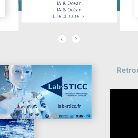
IA & Ocean
IA & Océan
Lire la suite
es,
 &
L
Retro