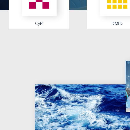
CyR
DMID
Cyber&Réseaux
Données, Modèl
Lire la suite
Informations
Décisions
Lire la suite