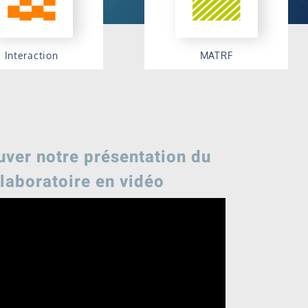
Interaction
MATRF
Interaction
Matériaux & Dispositifs
ire la suite
RF
Lire la suite
uver notre présentation du
laboratoire en vidéo