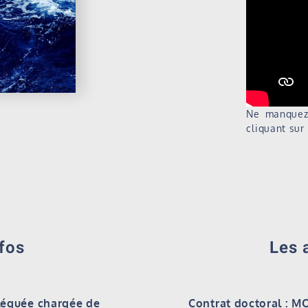
Ne manquez 
cliquant sur 
fos
Les 
léguée chargée de
Contrat doctoral : M