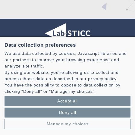
Data collection preferences
Laboratoire des Sciences et Techniques de l'information de la
We use data collected by cookies, Javascript libraries and
Communication et de la Connaissance
our partners to improve your browsing experience and
analyze site traffic.
CNRS, UMR 6285
By using our website, you're allowing us to collect and
Technopole Brest-Iroise - CS 83818
process those data as described in our privacy policy.
29238 Brest Cedex 3 - France
You have the possibility to oppose to data collection by
clicking "Deny all" or "Manage my choices".
Présentation
Accept all
Espace privé
Mentions légales
|
Gestion des cookies
| © Azimut - Créateur de solutions
Deny all
numériques,
www.azimut.net
Manage my choices