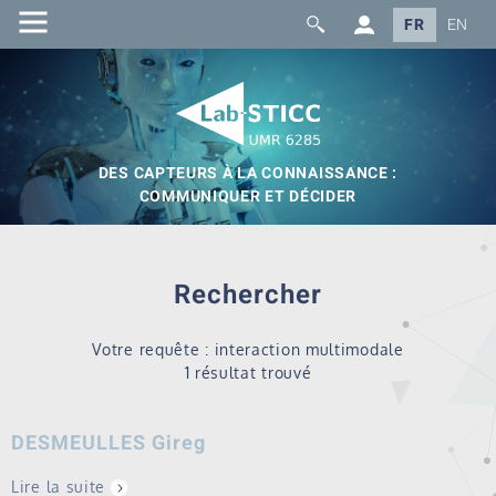
FR
EN
DES CAPTEURS À LA CONNAISSANCE :
COMMUNIQUER ET DÉCIDER
Rechercher
Votre requête : interaction multimodale
1 résultat trouvé
DESMEULLES Gireg
Lire la suite