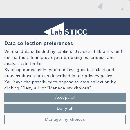
Data collection preferences
Laboratoire des Sciences et Techniques de l'information de la
We use data collected by cookies, Javascript libraries and
Communication et de la Connaissance
our partners to improve your browsing experience and
analyze site traffic.
CNRS, UMR 6285
By using our website, you're allowing us to collect and
Technopole Brest-Iroise - CS 83818
process those data as described in our privacy policy.
29238 Brest Cedex 3 - France
You have the possibility to oppose to data collection by
clicking "Deny all" or "Manage my choices".
Présentation
Accept all
Espace privé
Mentions légales
|
Gestion des cookies
| © Azimut - Créateur de solutions
Deny all
numériques,
www.azimut.net
Manage my choices