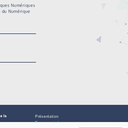
iques Numériques
on du Numérique
e la
Présentation
Espace privé