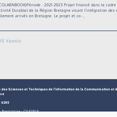
OLABNBOOK)Période : 2021-2023 Projet financé dans le cadre 
ctivité Durable) de la Région Bretagne visant l'intégration des
lement arrivés en Bretagne. Le projet et co-…
S Yannis
e des Sciences et Techniques de l'information de la Communication et d
nce
 6285
 Brest-Iroise - CS 83818
t Cedex 3 - France