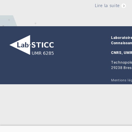
Lire la suite
Laboratoir
Connaissa
CNRS, UMR
Technopole
29238 Bres
Mentions lé