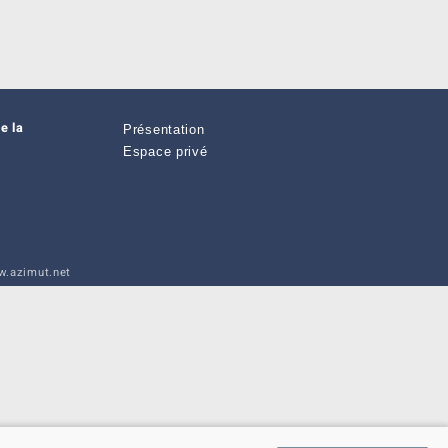
e la
Présentation
Espace privé
.azimut.net