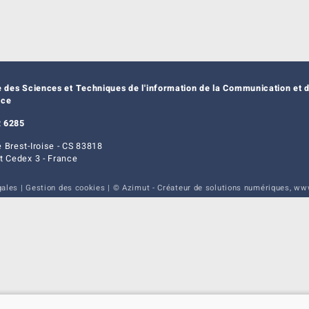
e des Sciences et Techniques de l'information de la Communication et d
nce
 6285
 Brest-Iroise - CS 83818
t Cedex 3 - France
gales
|
Gestion des cookies
| © Azimut - Créateur de solutions numériques,
www