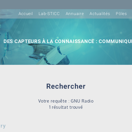
Accueil
Lab-STICC
Annuaire
Actualités
Pôles
DES CAPTEURS À LA CONNAISSANCE : COMMUNIQUE
Rechercher
Votre requête : GNU Radio
1 résultat trouvé
rry