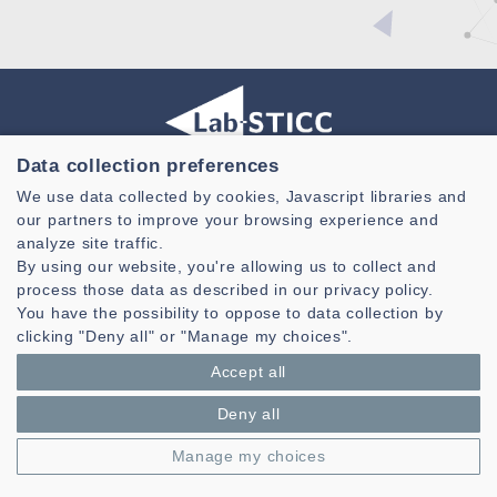
Data collection preferences
Laboratoire des Sciences et Techniques de l'information de la
We use data collected by cookies, Javascript libraries and
Communication et de la Connaissance
our partners to improve your browsing experience and
analyze site traffic.
CNRS, UMR 6285
By using our website, you're allowing us to collect and
Technopole Brest-Iroise - CS 83818
process those data as described in our privacy policy.
29238 Brest Cedex 3 - France
You have the possibility to oppose to data collection by
clicking "Deny all" or "Manage my choices".
Présentation
Accept all
Espace privé
Mentions légales
|
Gestion des cookies
| © Azimut - Créateur de solutions
Deny all
numériques,
www.azimut.net
Manage my choices