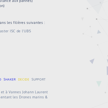
sistance aux pannes)
on)
s les filières suivantes :
aster ISC de l'UBS
D
SHAKER
DECIDE
SUPPORT
t et à Vannes Johann Laurent
sentant les Drones marins &