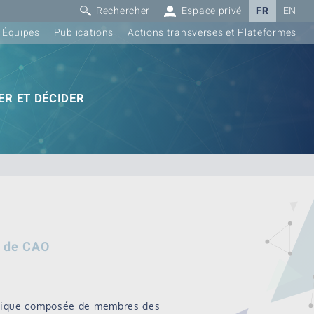
Rechercher
Espace privé
FR
EN
Équipes
Publications
Actions transverses et Plateformes
R ET DÉCIDER
s de CAO
matique composée de membres des