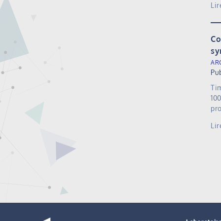
Lir
Co
sy
AR
Pu
Ti
10
pr
Lir