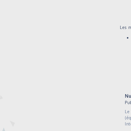
Les m
Nu
Pu
Le
(é
In