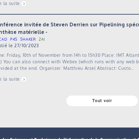
e la suite
nférence invitée de Steven Derrien sur Pipelining spéc
nthèse matérielle
CAD
P4S
SHAKER
2AI
blié le 27/10/2023
me: Friday, 10th of November from 14h to 15h30 Place: IMT Atla
0) You can also connect with Webex (which runs with any web br
ovided at the end. Organizer: Matthieu Arzel Abstract: Custo…
e la suite
Tout voir