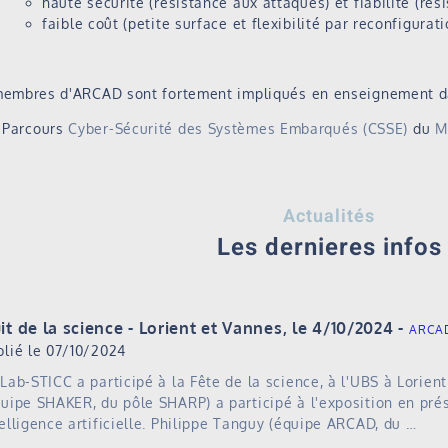
haute sécurité (résistance aux attaques) et fiabilité (ré
faible coût (petite surface et flexibilité par reconfigurati
embres d'ARCAD sont fortement impliqués en enseignement dan
Parcours
Cyber-Sécurité des Systèmes Embarqués (CSSE)
du
M
Actualités
Les dernieres infos
it de la science - Lorient et Vannes, le 4/10/2024
ARCA
blié le 07/10/2024
 Lab-STICC a participé à la Fête de la science, à l'UBS à Lorien
quipe SHAKER, du pôle SHARP) a participé à l'exposition en pré
telligence artificielle. Philippe Tanguy (équipe ARCAD, du …