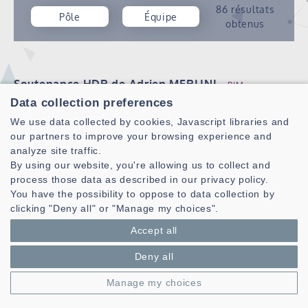
86 résultats
Pôle
Équipe
obtenus
Soutenance HDR de Adrien MERLINI
PIM
Publié le 01/12/2024
Data collection preferences
Adrien Merlini soutiendra son HDR intitulée "Pushing
We use data collected by cookies, Javascript libraries and
Boundaries in Computational Electromagnetics: Fast and
our partners to improve your browsing experience and
Accurate Methods for Industrial, Medical, and Emerging
analyze site traffic.
Applications" le 6 décembre 2024 à 13H30 à UFR Science
By using our website, you're allowing us to collect and
à Brest. Pour plus d'information…
process those data as described in our privacy policy.
You have the possibility to oppose to data collection by
Lire la suite
clicking "Deny all" or "Manage my choices".
Accept all
Conférence scientifique sur l'apprentissage
Deny all
automatique pour le calcul des champs
Manage my choices
électromagnétiques
DH
ASMP
PIM