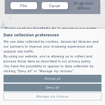
86 résultats
Pôle
Équipe
obtenus
Quels sont les bienfaits de la musique sur notre
cerveau ? réponse ci-après de Nicolas Farrugia de
Data collection preferences
l'équipe BRAIN
We use data collected by cookies, Javascript libraries and
SUPPORT
BRAIN
our partners to improve your browsing experience and
Publié le 11/02/2026
analyze site traffic.
By using our website, you're allowing us to collect and
Dans le cadre de la semaine du son en janvier 2026,
process those data as described in our privacy policy.
Nicolas FARRUGIA, enseignant-chercheur IMT Atl de
You have the possibility to oppose to data collection by
l'équipe BRAIN du Lab-STICC a répondu à la question
clicking "Deny all" or "Manage my choices".
lors de l'émission sur Tébéo le 20/01/2026. Emission,
que vous pouvez voir ici en replay.
Accept all
Lire la suite
Deny all
Manage my choices
Le Lab-STICC quelques articles de presse
DH
SI3