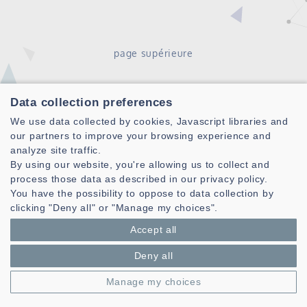
page supérieure
Data collection preferences
We use data collected by cookies, Javascript libraries and
our partners to improve your browsing experience and
analyze site traffic.
By using our website, you're allowing us to collect and
process those data as described in our privacy policy.
Laboratoire des Sciences et Techniques de l'information de la
You have the possibility to oppose to data collection by
Communication et de la Connaissance
clicking "Deny all" or "Manage my choices".
CNRS, UMR 6285
Accept all
Technopole Brest-Iroise - CS 83818
29238 Brest Cedex 3 - France
Deny all
Présentation
Manage my choices
Espace privé