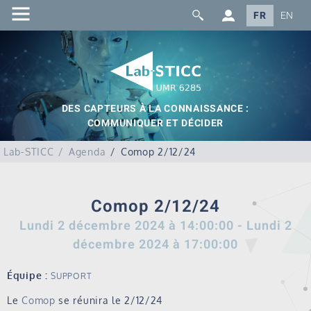
FR
EN
DES CAPTEURS À LA CONNAISSANCE :
COMMUNIQUER ET DÉCIDER
Lab-STICC
Agenda
Comop 2/12/24
Comop 2/12/24
Lundi 2 décembre 2024 à 14:00:00
-
Lundi 2
décembre 2024 à 17:00:00
Équipe :
SUPPORT
Le
Comop
se réunira le 2/12/24