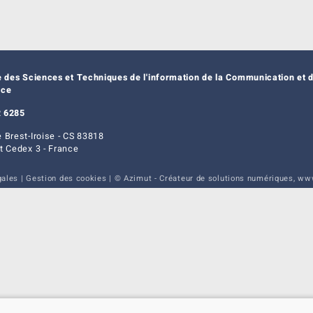
e des Sciences et Techniques de l'information de la Communication et d
nce
 6285
 Brest-Iroise - CS 83818
t Cedex 3 - France
gales
|
Gestion des cookies
| © Azimut - Créateur de solutions numériques,
www