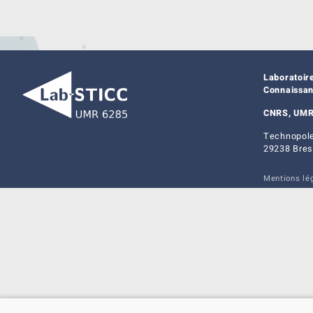
Laboratoir
Connaissa
CNRS, UMR
Technopole
29238 Bres
Mentions lé