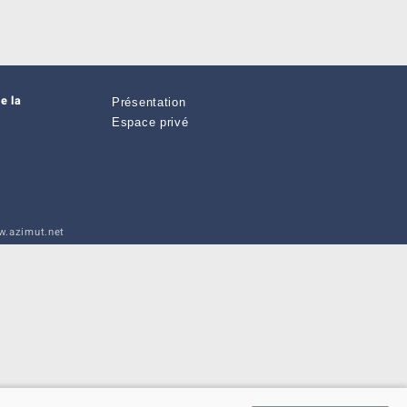
e la
Présentation
Espace privé
.azimut.net