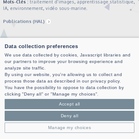
Mots-Clés :
traitement d'images
,
apprentissage statistique
,
IA
,
environnement
,
vidéo sous-marine
.
Publications (HAL)
Data collection preferences
We use data collected by cookies, Javascript libraries and
our partners to improve your browsing experience and
analyze site traffic.
By using our website, you're allowing us to collect and
process those data as described in our privacy policy.
Laboratoire des Sciences et Techniques de l'information de la
You have the possibility to oppose to data collection by
Communication et de la Connaissance
clicking "Deny all" or "Manage my choices".
CNRS, UMR 6285
Accept all
Technopole Brest-Iroise - CS 83818
29238 Brest Cedex 3 - France
Deny all
Présentation
Manage my choices
Espace privé