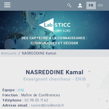
FR
EN
DES CAPTEURS À LA CONNAISSANCE :
COMMUNIQUER ET DÉCIDER
Annuaire
NASREDDINE Kamal
NASREDDINE Kamal
Enseignant chercheur - ENIB
Équipe :
OSE
Fonction :
Maître de Conférences
Téléphone :
02.98.05.71.62
Adresse email :
nasreddine@enib.fr