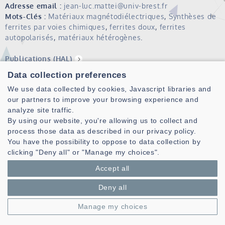
Adresse email :
jean-luc.mattei@univ-brest.fr
Mots-Clés :
Matériaux magnétodiélectriques
,
Synthèses de
ferrites par voies chimiques
,
ferrites doux
,
ferrites
autopolarisés
,
matériaux hétérogènes
.
Publications (HAL)
Data collection preferences
We use data collected by cookies, Javascript libraries and
our partners to improve your browsing experience and
analyze site traffic.
By using our website, you're allowing us to collect and
process those data as described in our privacy policy.
You have the possibility to oppose to data collection by
clicking "Deny all" or "Manage my choices".
Laboratoire des Sciences et Techniques de l'information de la
Communication et de la Connaissance
Accept all
CNRS, UMR 6285
Deny all
Technopole Brest-Iroise - CS 83818
Manage my choices
29238 Brest Cedex 3 - France