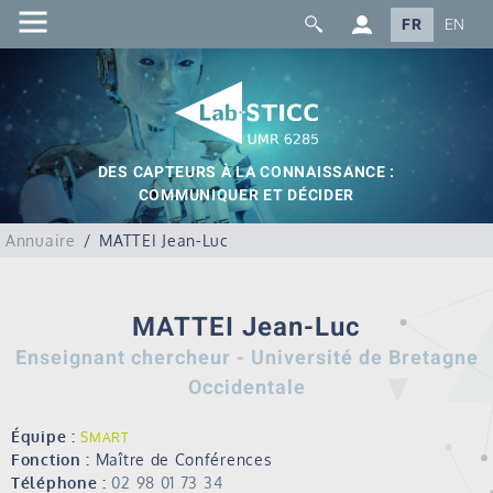
FR
EN
DES CAPTEURS À LA CONNAISSANCE :
COMMUNIQUER ET DÉCIDER
Annuaire
MATTEI Jean-Luc
MATTEI Jean-Luc
Enseignant chercheur - Université de Bretagne
Occidentale
Équipe :
SMART
Fonction :
Maître de Conférences
Téléphone :
02 98 01 73 34