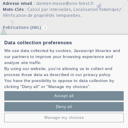
Adresse email :
damien.masse@univ-brest.fr
Mots-Clés :
Calcul par intervalles
,
Localisation robotique
,
Vérification de propriétés temporelles.
.
Publications (HAL)
Data collection preferences
We use data collected by cookies, Javascript libraries and
our partners to improve your browsing experience and
analyze site traffic.
By using our website, you're allowing us to collect and
process those data as described in our privacy policy.
You have the possibility to oppose to data collection by
Laboratoire des Sciences et Techniques de l'information de la
clicking "Deny all" or "Manage my choices".
Communication et de la Connaissance
Accept all
CNRS, UMR 6285
Deny all
Technopole Brest-Iroise - CS 83818
29238 Brest Cedex 3 - France
Manage my choices
Présentation