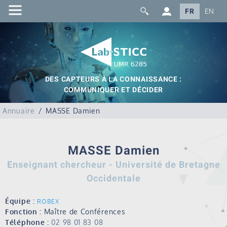
FR
EN
DES CAPTEURS À LA CONNAISSANCE :
COMMUNIQUER ET DÉCIDER
Annuaire
MASSE Damien
MASSE Damien
Enseignant chercheur - Université de Bretagne
Occidentale
Équipe :
ROBEX
Fonction :
Maître de Conférences
Téléphone :
02 98 01 83 08