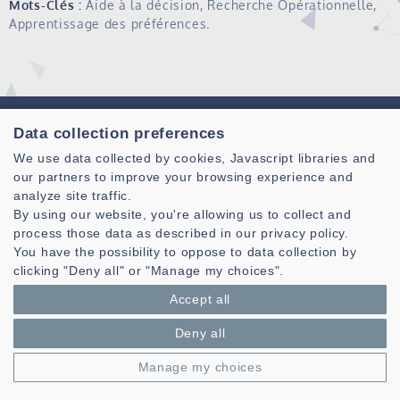
Mots-Clés :
Aide à la décision, Recherche Opérationnelle,
Apprentissage des préférences
.
Data collection preferences
We use data collected by cookies, Javascript libraries and
our partners to improve your browsing experience and
analyze site traffic.
Laboratoire des Sciences et Techniques de l'information de la
By using our website, you're allowing us to collect and
Communication et de la Connaissance
process those data as described in our privacy policy.
CNRS, UMR 6285
You have the possibility to oppose to data collection by
clicking "Deny all" or "Manage my choices".
Technopole Brest-Iroise - CS 83818
29238 Brest Cedex 3 - France
Accept all
Présentation
Deny all
Espace privé
Manage my choices
Mentions légales
|
Gestion des cookies
| © Azimut - Créateur de solutions
numériques,
www.azimut.net