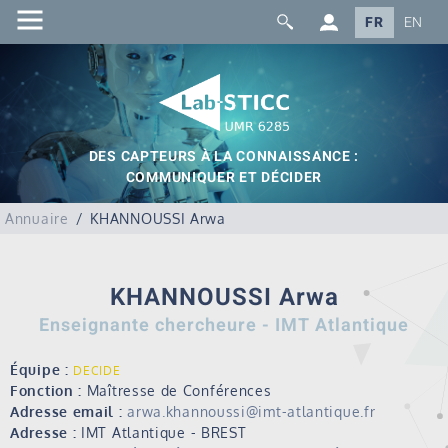
FR
EN
DES CAPTEURS À LA CONNAISSANCE :
COMMUNIQUER ET DÉCIDER
Annuaire
KHANNOUSSI Arwa
KHANNOUSSI Arwa
Enseignante chercheure - IMT Atlantique
Équipe :
DECIDE
Fonction :
Maîtresse de Conférences
Adresse email :
arwa.khannoussi@imt-atlantique.fr
Adresse :
IMT Atlantique - BREST