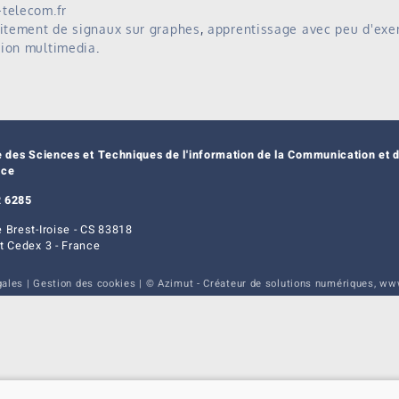
telecom.fr
aitement de signaux sur graphes
,
apprentissage avec peu d'ex
tion multimedia
.
e des Sciences et Techniques de l'information de la Communication et d
nce
 6285
 Brest-Iroise - CS 83818
t Cedex 3 - France
gales
|
Gestion des cookies
| © Azimut - Créateur de solutions numériques,
www