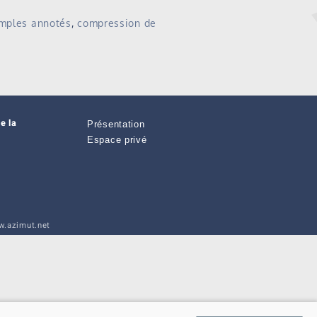
emples annotés
,
compression de
e la
Présentation
Espace privé
.azimut.net