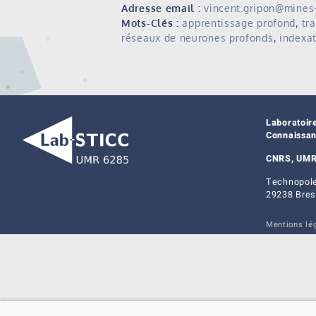
Adresse email :
vincent.gripon@mines-
Mots-Clés :
apprentissage profond
,
tr
réseaux de neurones profonds
,
indexa
Laboratoir
Connaissa
CNRS, UMR
Technopole
29238 Bres
Mentions lé