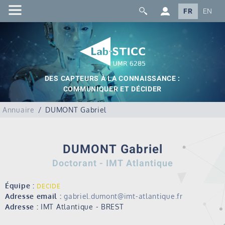
FR
EN
DES CAPTEURS À LA CONNAISSANCE :
COMMUNIQUER ET DÉCIDER
Annuaire
DUMONT Gabriel
DUMONT Gabriel
Doctorant - IMT Atlantique
Équipe :
DECIDE
Adresse email :
gabriel.dumont@imt-atlantique.fr
Adresse :
IMT Atlantique - BREST