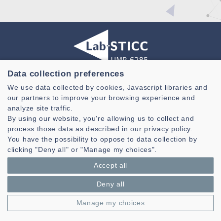
Data collection preferences
Laboratoire des Sciences et Techniques de l'information de la
We use data collected by cookies, Javascript libraries and
Communication et de la Connaissance
our partners to improve your browsing experience and
CNRS, UMR 6285
analyze site traffic.
By using our website, you're allowing us to collect and
Technopole Brest-Iroise - CS 83818
process those data as described in our privacy policy.
29238 Brest Cedex 3 - France
You have the possibility to oppose to data collection by
Présentation
clicking "Deny all" or "Manage my choices".
Espace privé
Accept all
Mentions légales
|
Gestion des cookies
| © Azimut - Créateur de solutions
numériques,
www.azimut.net
Deny all
Manage my choices