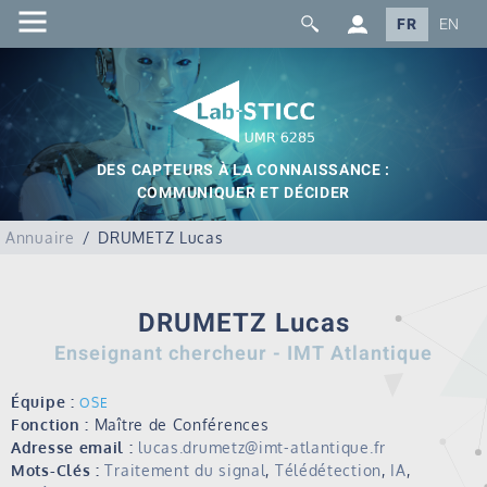
FR
EN
DES CAPTEURS À LA CONNAISSANCE :
COMMUNIQUER ET DÉCIDER
Annuaire
DRUMETZ Lucas
DRUMETZ Lucas
Enseignant chercheur - IMT Atlantique
Équipe :
OSE
Fonction :
Maître de Conférences
Adresse email :
lucas.drumetz@imt-atlantique.fr
Mots-Clés :
Traitement du signal
,
Télédétection
,
IA
,