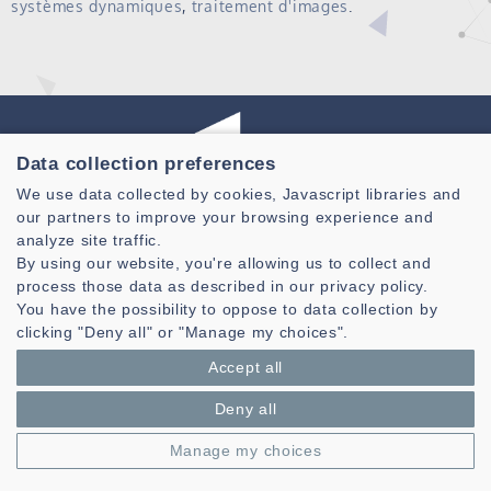
systèmes dynamiques
,
traitement d'images
.
Data collection preferences
We use data collected by cookies, Javascript libraries and
our partners to improve your browsing experience and
Laboratoire des Sciences et Techniques de l'information de la
analyze site traffic.
Communication et de la Connaissance
By using our website, you're allowing us to collect and
CNRS, UMR 6285
process those data as described in our privacy policy.
You have the possibility to oppose to data collection by
Technopole Brest-Iroise - CS 83818
clicking "Deny all" or "Manage my choices".
29238 Brest Cedex 3 - France
Accept all
Présentation
Espace privé
Deny all
Mentions légales
|
Gestion des cookies
| © Azimut - Créateur de solutions
numériques,
www.azimut.net
Manage my choices