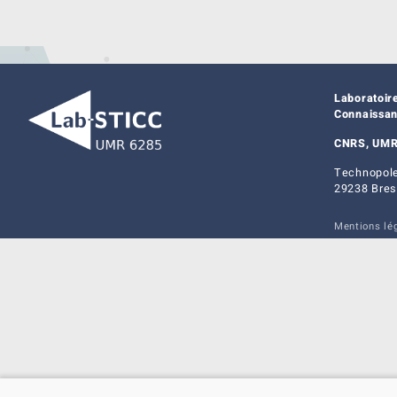
Laboratoir
Connaissa
CNRS, UMR
Technopole
29238 Bres
Mentions lé