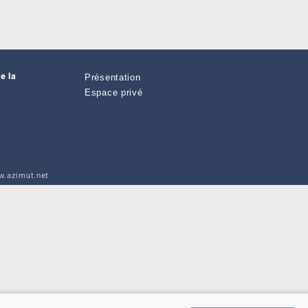
e la
Présentation
Espace privé
.azimut.net