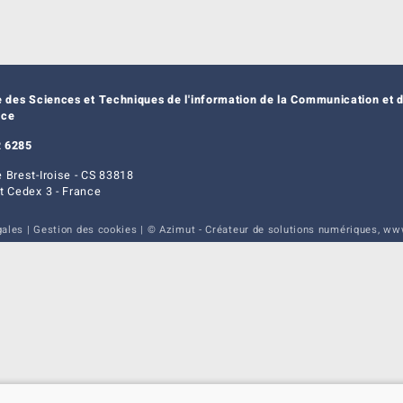
e des Sciences et Techniques de l'information de la Communication et d
nce
 6285
 Brest-Iroise - CS 83818
t Cedex 3 - France
gales
|
Gestion des cookies
| © Azimut - Créateur de solutions numériques,
www