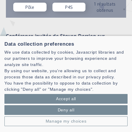
1 résultats
Pôle
P4S
obtenus
Conférence invitée de Steven Derrien sur
Pipelining spéculative des boucles pour la
Data collection preferences
synthèse matérielle
We use data collected by cookies, Javascript libraries and
ARCAD
P4S
SHAKER
2AI
our partners to improve your browsing experience and
Publié le 27/10/2023
analyze site traffic.
By using our website, you're allowing us to collect and
Time: Friday, 10th of November from 14h to 15h30 Place:
process those data as described in our privacy policy.
IMT Atlantique (Brest campus, room K02-100) You can
You have the possibility to oppose to data collection by
also connect with Webex (which runs with any web
clicking "Deny all" or "Manage my choices".
browser), with the credentials provided at the end.
Organizer: Matthieu Arzel Abstract: Custo…
Accept all
Lire la suite
Deny all
Manage my choices