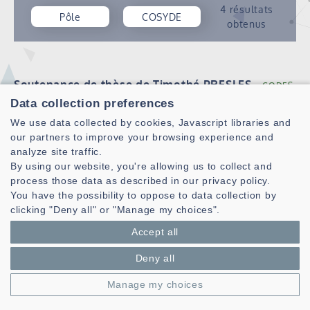
4 résultats
Pôle
COSYDE
obtenus
Soutenance de thèse de Timothé PRESLES
CODES
COSYDE
SI3
Data collection preferences
Publié le 24/03/2025
We use data collected by cookies, Javascript libraries and
Timothé PRESLES soutiendra sa thèse intitulée
our partners to improve your browsing experience and
"Evaluation of the applicability of quantum computing
analyze site traffic.
for the resolution of problems in the airborne radar
By using our website, you're allowing us to collect and
domain" le vendredi 28 mars 2025 à 9h30 à l’UBO, UFR
process those data as described in our privacy policy.
Sciences, 6 avenue Le Gorgeu, Amphi F (amphi…
You have the possibility to oppose to data collection by
clicking "Deny all" or "Manage my choices".
Lire la suite
Accept all
Deny all
Appel à soumission dans le numéro spécial sur
"la sécurité de la couche physique pour les
Manage my choices
communications sans fil" de la revue MDPI