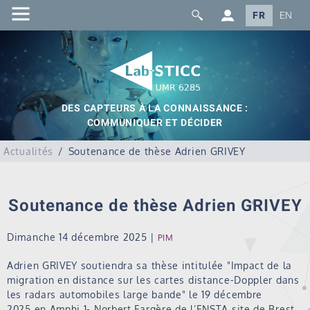
FR
EN
DES CAPTEURS À LA CONNAISSANCE :
COMMUNIQUER ET DÉCIDER
Actualités
Soutenance de thèse Adrien GRIVEY
Soutenance de thèse Adrien GRIVEY
Dimanche 14 décembre 2025
|
PIM
Adrien GRIVEY soutiendra sa thèse intitulée "Impact de la
migration en distance sur les cartes distance-Doppler dans
les radars automobiles large bande" le 19 décembre
2025 en Amphi 1- Norbert Fargère de l’ENSTA site de Brest