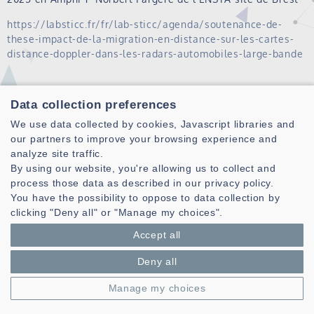
https://labsticc.fr/fr/lab-sticc/agenda/soutenance-de-
these-impact-de-la-migration-en-distance-sur-les-cartes-
distance-doppler-dans-les-radars-automobiles-large-bande
Data collection preferences
Toutes les actualités
We use data collected by cookies, Javascript libraries and
our partners to improve your browsing experience and
analyze site traffic.
By using our website, you're allowing us to collect and
process those data as described in our privacy policy.
You have the possibility to oppose to data collection by
clicking "Deny all" or "Manage my choices".
Accept all
Laboratoire des Sciences et Techniques de l'information de la
Communication et de la Connaissance
Deny all
CNRS, UMR 6285
Manage my choices
Technopole Brest-Iroise - CS 83818
29238 Brest Cedex 3 - France