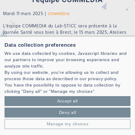
Mardi 11 mars 2025
|
COMMEDIA
L'équipe COMMEDIA du Lab-STICC sera présente à la
journée Santé vous bien à Brest, le 15 mars 2025, Ateliers
des Capucins.
Data collection preferences
Cette journée est organisée dans le cadre de la Semaine du
We use data collected by cookies, Javascript libraries and
cerveau 2025, événement coordonné par la
Société des
our partners to improve your browsing experience and
Neurosciences
analyze site traffic.
By using our website, you're allowing us to collect and
Venez rencontrer l'équipe qui animera l'atelier Réalité
process those data as described in our privacy policy.
Virtuelle et Psychologie cognitive.
You have the possibility to oppose to data collection by
Détail sur l'atelier
clicking "Deny all" or "Manage my choices".
Informations et programme
de la journée du 15/03/2025
Accept all
contact :
Nathalie.Le Bigot
Deny all
Manage my choices
Toutes les actualités