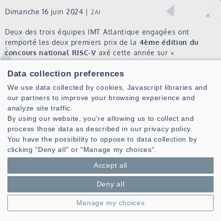
Dimanche 16 juin 2024
|
2AI
Deux des trois équipes IMT Atlantique engagées ont
remporté les deux premiers prix de la
4ème édition du
concours national RISC-V
axé cette année sur «
l'accélération des applications d'IA sur un processeur
Data collection preferences
RISC-V
».
We use data collected by cookies, Javascript libraries and
Ce concours prestigieux, organisé par Thales, le GDR SOC²
our partners to improve your browsing experience and
et le CNFM, a réuni 13 équipes issues des plus grandes
analyze site traffic.
universités et écoles d'ingénieurs françaises (dont l'ENSTA
By using our website, you're allowing us to collect and
Paris, l'Université de Rennes-Inria, Polytech Montpellier,
process those data as described in our privacy policy.
l'INSA Toulouse, l'ISAE-SUPAERO, Sorbonne Université-
You have the possibility to oppose to data collection by
Polytech Sorbonne, l'Université de Lorraine, l'ENSEIRB-
clicking "Deny all" or "Manage my choices".
MATMECA, l'Université de Lyon 1, Télécom Physique
Strasbourg...).
Accept all
Deny all
Les lauréats : des étudiants passionnés
Manage my choices
Ces étudiants ont participé au concours dans le cadre de