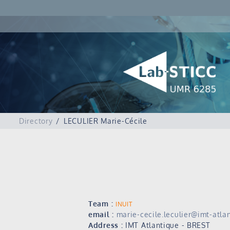
Directory
LECULIER Marie-Cécile
Team :
INUIT
email :
marie-cecile.leculier@imt-atlan
Address :
IMT Atlantique - BREST