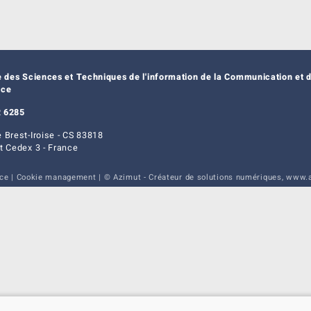
e des Sciences et Techniques de l'information de la Communication et d
nce
 6285
 Brest-Iroise - CS 83818
t Cedex 3 - France
ice
|
Cookie management
| © Azimut - Créateur de solutions numériques,
www.a