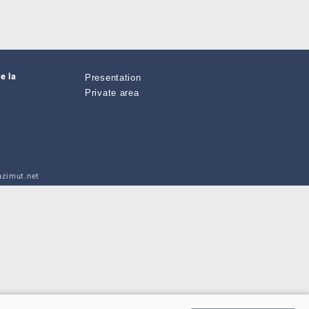
e la
Presentation
Private area
zimut.net