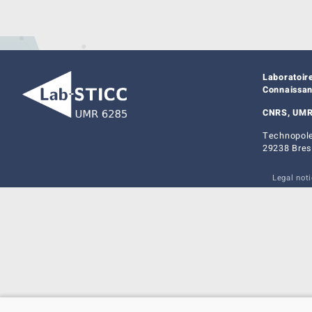
Laboratoir
Connaissa
CNRS, UMR
Technopole
29238 Bres
Legal not