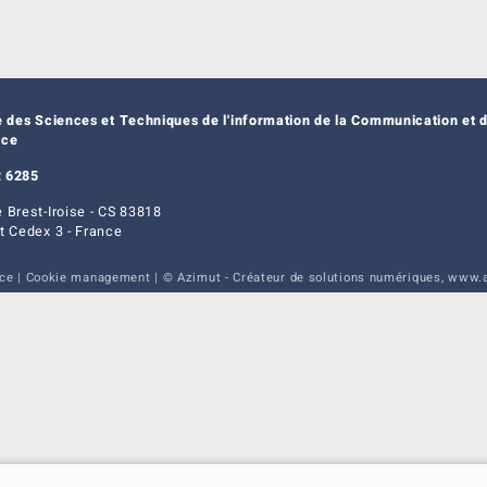
e des Sciences et Techniques de l'information de la Communication et d
nce
 6285
 Brest-Iroise - CS 83818
t Cedex 3 - France
ice
|
Cookie management
| © Azimut - Créateur de solutions numériques,
www.a