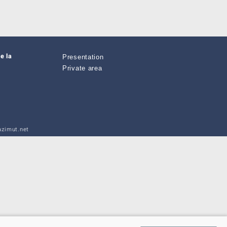
e la
Presentation
Private area
zimut.net