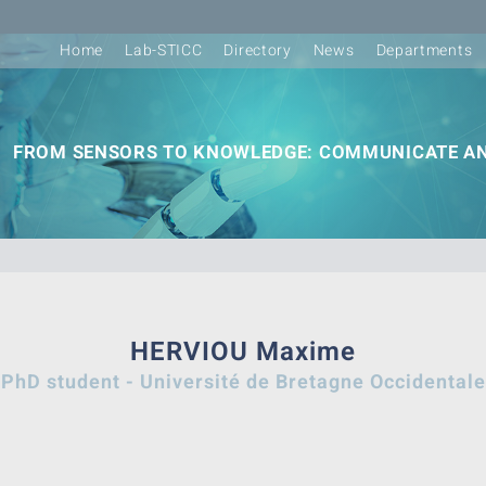
Home
Lab-STICC
Directory
News
Departments
FROM SENSORS TO KNOWLEDGE: COMMUNICATE AN
HERVIOU Maxime
PhD student - Université de Bretagne Occidentale