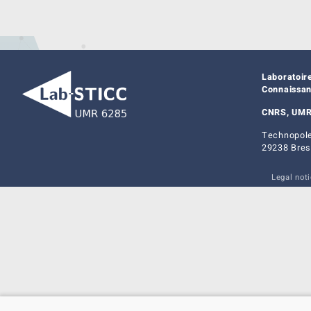
Laboratoir
Connaissa
CNRS, UMR
Technopole
29238 Bres
Legal not