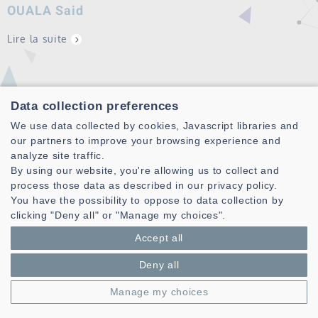
OUALA Said
Lire la suite
Data collection preferences
We use data collected by cookies, Javascript libraries and
our partners to improve your browsing experience and
analyze site traffic.
Laboratoire des Sciences et Techniques de l'information de la
By using our website, you're allowing us to collect and
Communication et de la Connaissance
process those data as described in our privacy policy.
You have the possibility to oppose to data collection by
CNRS, UMR 6285
clicking "Deny all" or "Manage my choices".
Technopole Brest-Iroise - CS 83818
Accept all
29238 Brest Cedex 3 - France
Deny all
Présentation
Espace privé
Manage my choices
Mentions légales
|
Gestion des cookies
| © Azimut - Créateur de solutions
numériques,
www.azimut.net